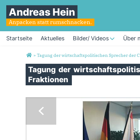
Andreas Hein
Anpacken statt rumschnacken.
Startseite
Aktuelles
Bilder/ Videos
Über 
Sie sind hier
»
Tagung der wirtschaftspolitischen Sprecher der
Tagung
der
wirtschaftspolit
Fraktionen