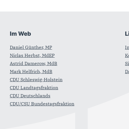
Im Web
L
Daniel Günther, MP
I
Niclas Herbst, MdEP
K
Astrid Damerow, MdB
S
Mark Helfrich, MdB
D
CDU Schleswig-Holstein
CDU Landtagsfraktion
CDU Deutschlands
CDU/CSU Bundestagsfraktion