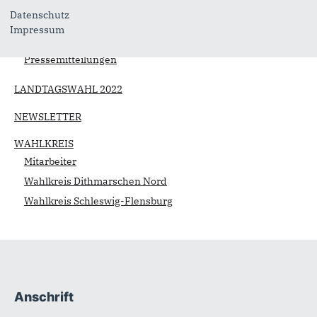
LANDTAG
Datenschutz
Meine Reden im Landtag
Impressum
Anträge
Pressemitteilungen
LANDTAGSWAHL 2022
NEWSLETTER
WAHLKREIS
Mitarbeiter
Wahlkreis Dithmarschen Nord
Wahlkreis Schleswig-Flensburg
Anschrift
Fußbereich