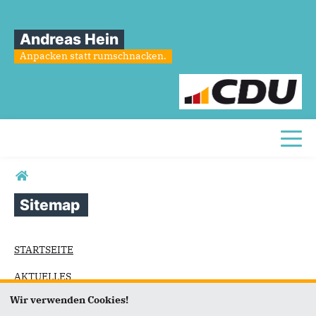
Andreas Hein
Anpacken statt rumschnacken.
Toggl
Sie sind hier
Sitemap
STARTSEITE
AKTUELLES
Wir verwenden Cookies!
BILDER/ VIDEOS