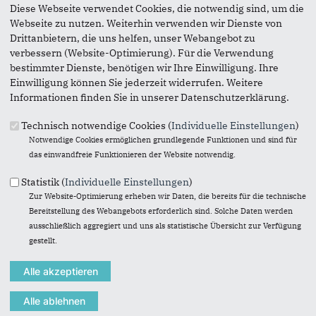
Bilder 2026
Diese Webseite verwendet Cookies, die notwendig sind, um die
Webseite zu nutzen. Weiterhin verwenden wir Dienste von
Bilder 2025
Drittanbietern, die uns helfen, unser Webangebot zu
Bilder 2024
verbessern (Website-Optimierung). Für die Verwendung
Bilder 2023
bestimmter Dienste, benötigen wir Ihre Einwilligung. Ihre
Einwilligung können Sie jederzeit widerrufen. Weitere
Bilder 2022
Informationen finden Sie in unserer Datenschutzerklärung.
Bilder 2021
Bilder 2020
Technisch notwendige Cookies (
Individuelle Einstellungen
)
Notwendige Cookies ermöglichen grundlegende Funktionen und sind für
Bilder 2019
das einwandfreie Funktionieren der Website notwendig.
Bilder 2018
Statistik (
Individuelle Einstellungen
)
Bilder 2017
Zur Website-Optimierung erheben wir Daten, die bereits für die technische
Bilder 2016
Bereitstellung des Webangebots erforderlich sind. Solche Daten werden
Videos
ausschließlich aggregiert und uns als statistische Übersicht zur Verfügung
gestellt.
ÜBER MICH
Werdegang
Themen und Ziele