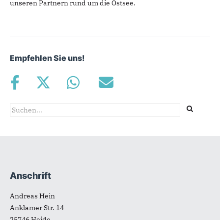
unseren Partnern rund um die Ostsee.
Empfehlen Sie uns!
Suchformular
Suche
Anschrift
Fußbereich
Andreas Hein
Anklamer Str. 14
25746
Heide