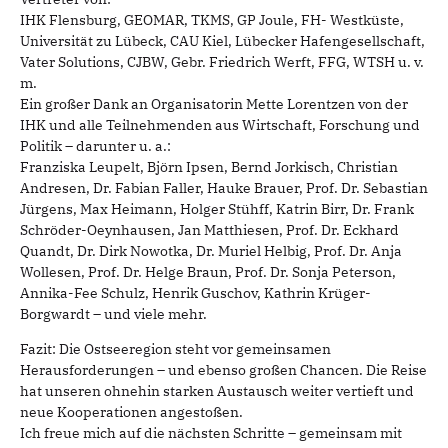
IHK Flensburg, GEOMAR, TKMS, GP Joule, FH- Westküste,
Universität zu Lübeck, CAU Kiel, Lübecker Hafengesellschaft,
Vater Solutions, CJBW, Gebr. Friedrich Werft, FFG, WTSH u. v.
m.
Ein großer Dank an Organisatorin Mette Lorentzen von der
IHK und alle Teilnehmenden aus Wirtschaft, Forschung und
Politik – darunter u. a.:
Franziska Leupelt, Björn Ipsen, Bernd Jorkisch, Christian
Andresen, Dr. Fabian Faller, Hauke Brauer, Prof. Dr. Sebastian
Jürgens, Max Heimann, Holger Stühff, Katrin Birr, Dr. Frank
Schröder-Oeynhausen, Jan Matthiesen, Prof. Dr. Eckhard
Quandt, Dr. Dirk Nowotka, Dr. Muriel Helbig, Prof. Dr. Anja
Wollesen, Prof. Dr. Helge Braun, Prof. Dr. Sonja Peterson,
Annika-Fee Schulz, Henrik Guschov, Kathrin Krüger-
Borgwardt – und viele mehr.
Fazit: Die Ostseeregion steht vor gemeinsamen
Herausforderungen – und ebenso großen Chancen. Die Reise
hat unseren ohnehin starken Austausch weiter vertieft und
neue Kooperationen angestoßen.
Ich freue mich auf die nächsten Schritte – gemeinsam mit