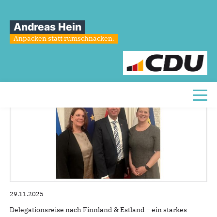
Sie sind hier
»
Delegationsreise nach Finnland & Estland
Andreas Hein
Delegationsreise
nach
Finnland
&
Anpacken statt rumschnacken.
Estland
Toggl
29.11.2025
Delegationsreise nach Finnland & Estland – ein starkes